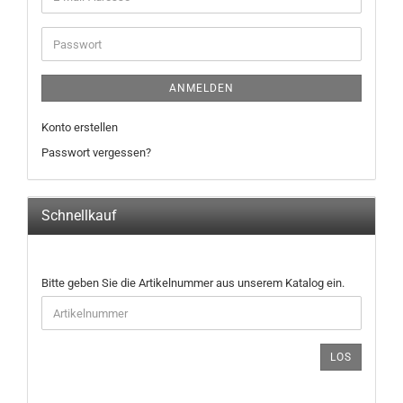
Mail-
Adresse
Passwort
ANMELDEN
Konto erstellen
Passwort vergessen?
Schnellkauf
BITTE
Bitte geben Sie die Artikelnummer aus unserem Katalog ein.
GEBEN
SIE
DIE
ARTIKELNUMMER
LOS
AUS
UNSEREM
KATALOG