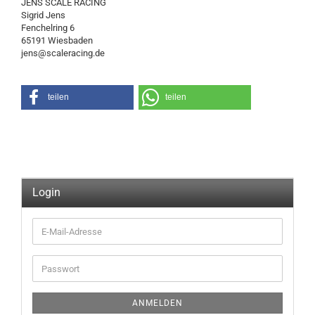
JENS SCALE RACING
Sigrid Jens
Fenchelring 6
65191 Wiesbaden
jens@scaleracing.de
teilen
teilen
Login
E-
Mail-
Adresse
Passwort
ANMELDEN