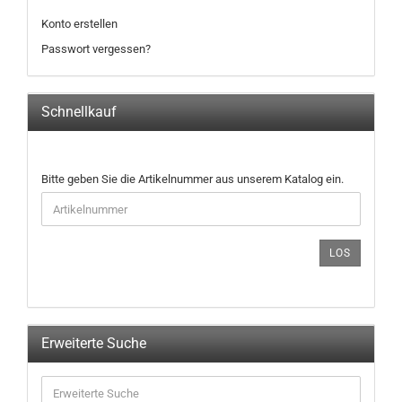
Konto erstellen
Passwort vergessen?
Schnellkauf
BITTE
Bitte geben Sie die Artikelnummer aus unserem Katalog ein.
GEBEN
SIE
DIE
ARTIKELNUMMER
LOS
AUS
UNSEREM
KATALOG
EIN.
Erweiterte Suche
Erweiterte
Suche