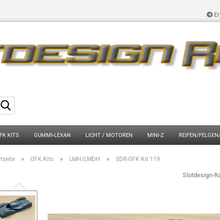
Er
Suche...
FK KITS
GUMMI-LEXAN
LICHT / MOTOREN
MINI-Z
REIFEN/FELGEN
»
»
»
tseite
GFK Kits
LMH/LMDH
SDR-GFK Kit 119
Slotdesign-R