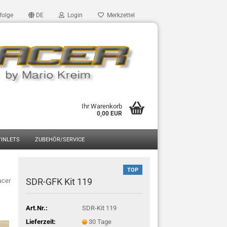
folge
DE
Login
Merkzettel
Ihr Warenkorb
0,00 EUR
/INLETS
ZUBEHÖR/SERVICE
TOP
SDR-GFK Kit 119
acer
Art.Nr.:
SDR-Kit 119
Lieferzeit:
30 Tage