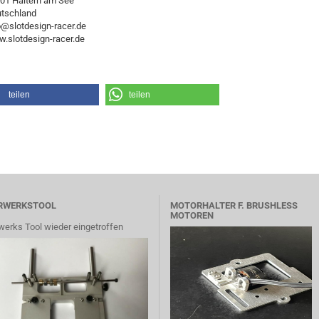
01 Haltern am See
tschland
o@slotdesign-racer.de
.slotdesign-racer.de
teilen
teilen
RWERKSTOOL
MOTORHALTER F. BRUSHLESS
MOTOREN
werks Tool wieder eingetroffen