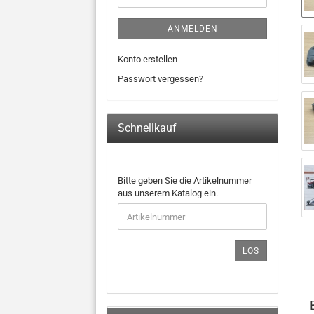
ANMELDEN
Konto erstellen
Passwort vergessen?
Schnellkauf
BITTE
Bitte geben Sie die Artikelnummer
GEBEN
aus unserem Katalog ein.
SIE
DIE
ARTIKELNUMMER
AUS
LOS
UNSEREM
KATALOG
EIN.