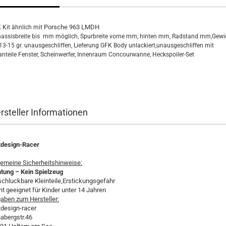
Porsche 963 LMDH
 Kit ähnlich mit
assisbreite bis mm möglich, Spurbreite vorne mm, hinten mm, Radstand mm,Gew
 13-15 gr. unausgeschliffen, Lieferung GFK Body unlackiert,unausgeschliffen mit
anteile Fenster, Scheinwerfer, Innenraum Concourwanne, Heckspoiler-Set
rsteller Informationen
tdesign-Racer
gemeine Sicherheitshinweise:
tung – Kein Spielzeug
schluckbare Kleinteile,Erstickungsgefahr
ht geeignet für Kinder unter 14 Jahren
aben zum Hersteller:
tdesign-racer
abergstr.46