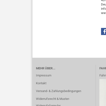
457
Deu
inf
www
MEHR ÜBER...
FAH
Impressum
Fahr
Kontakt
Versand- & Zahlungsbedingungen
Widerrufsrecht & Muster-
Widerrufsformular