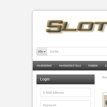
Alle
FAHRWERKE
FAHRWERKSTEILE
FARBEN
G
Star
Login
E-
Mail-
Adresse
Passwort