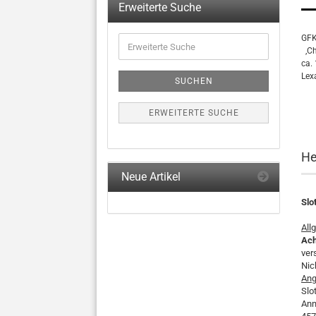
Erweiterte Suche
Erweiterte
GFK
Suche
,Ch
ca.
Lex
SUCHEN
ERWEITERTE SUCHE
He
Neue Artikel
Slo
All
Ach
ver
Nic
Ang
Slo
Ann