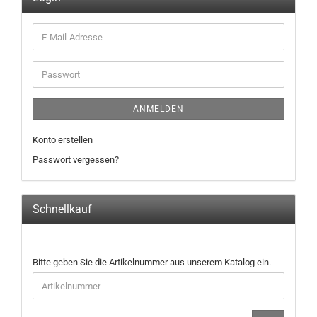
E-
Mail-
Adresse
Passwort
ANMELDEN
Konto erstellen
Passwort vergessen?
Schnellkauf
BITTE
Bitte geben Sie die Artikelnummer aus unserem Katalog ein.
GEBEN
SIE
DIE
ARTIKELNUMMER