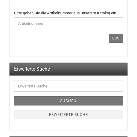
BITTE
Bitte geben Sie die Artikelnummer aus unserem Katalog ein.
GEBEN
SIE
DIE
ARTIKELNUMMER
LOS
AUS
UNSEREM
KATALOG
EIN.
Erweiterte Suche
Erweiterte
Suche
SUCHEN
ERWEITERTE SUCHE