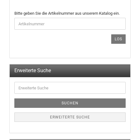
BITTE
Bitte geben Sie die Artikelnummer aus unserem Katalog ein.
GEBEN
SIE
DIE
ARTIKELNUMMER
LOS
AUS
UNSEREM
KATALOG
EIN.
Erweiterte Suche
Erweiterte
Suche
SUCHEN
ERWEITERTE SUCHE