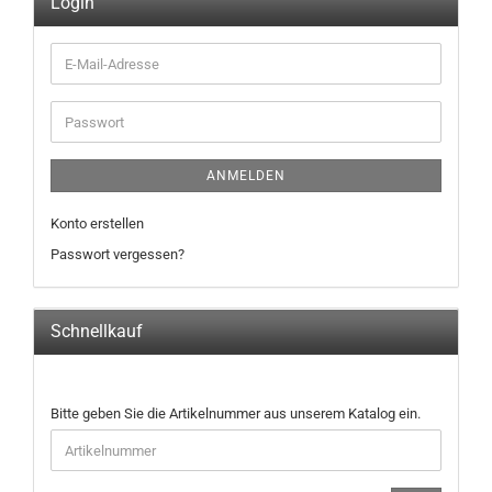
Login
E-
Mail-
Adresse
Passwort
ANMELDEN
Konto erstellen
Passwort vergessen?
Schnellkauf
BITTE
Bitte geben Sie die Artikelnummer aus unserem Katalog ein.
GEBEN
SIE
DIE
ARTIKELNUMMER