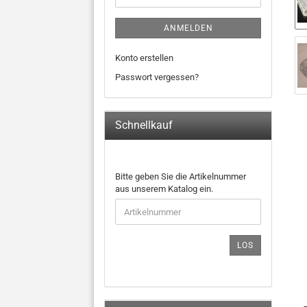
ANMELDEN
Konto erstellen
Passwort vergessen?
Schnellkauf
BITTE
Bitte geben Sie die Artikelnummer
GEBEN
aus unserem Katalog ein.
SIE
DIE
ARTIKELNUMMER
AUS
LOS
UNSEREM
KATALOG
EIN.