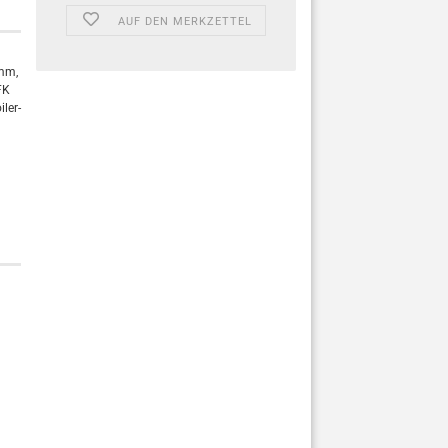
AUF DEN MERKZETTEL
4mm,
FK
ler-