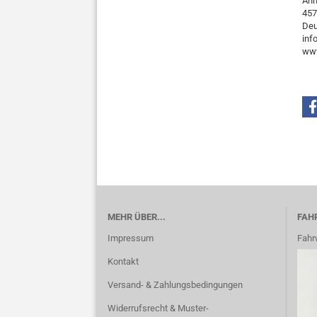
Ann
457
Deu
inf
www
MEHR ÜBER...
FAH
Impressum
Fahr
Kontakt
Versand- & Zahlungsbedingungen
Widerrufsrecht & Muster-