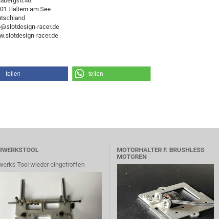
abergstr.46
01 Haltern am See
tschland
o@slotdesign-racer.de
.slotdesign-racer.de
teilen
teilen
RWERKSTOOL
MOTORHALTER F. BRUSHLESS
MOTOREN
werks Tool wieder eingetroffen