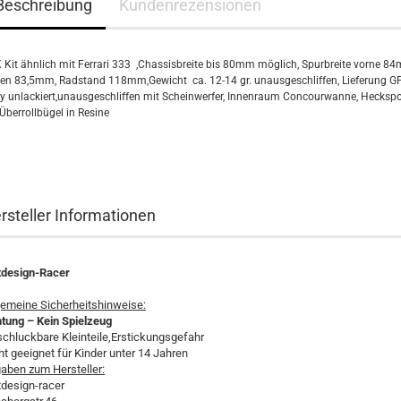
Beschreibung
Kundenrezensionen
 Kit ähnlich mit Ferrari 333 ,Chassisbreite bis 80mm möglich, Spurbreite vorne 8
ten 83,5mm, Radstand 118mm,Gewicht ca. 12-14 gr. unausgeschliffen, Lieferung G
y unlackiert,unausgeschliffen mit Scheinwerfer, Innenraum Concourwanne, Heckspoi
 Überrollbügel in Resine
rsteller Informationen
tdesign-Racer
gemeine Sicherheitshinweise:
tung – Kein Spielzeug
schluckbare Kleinteile,Erstickungsgefahr
ht geeignet für Kinder unter 14 Jahren
aben zum Hersteller:
tdesign-racer