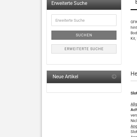
Erweiterte Suche
Erweiterte
Suche
GFK
hin
Bod
SUCHEN
Kit,
ERWEITERTE SUCHE
He
Neue Artikel
Slo
All
Ach
ver
Nic
Ang
Slo