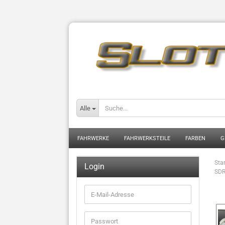
Alle
FAHRWERKE
FAHRWERKSTEILE
FARBEN
G
Star
Login
SDR
E-
Mail-
Adresse
Passwort