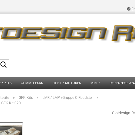
Er
Suche...
FK KITS
GUMMI-LEXAN
LICHT / MOTOREN
MINI-Z
REIFEN/FELGEN
»
»
»
tseite
GFK Kits
LMR / LMP /Gruppe C-Roadster
-GFK Kit 020
Slotdesign-R