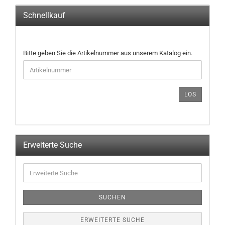
Schnellkauf
BITTE
Bitte geben Sie die Artikelnummer aus unserem Katalog ein.
GEBEN
SIE
DIE
ARTIKELNUMMER
LOS
AUS
UNSEREM
KATALOG
EIN.
Erweiterte Suche
Erweiterte
Suche
SUCHEN
ERWEITERTE SUCHE