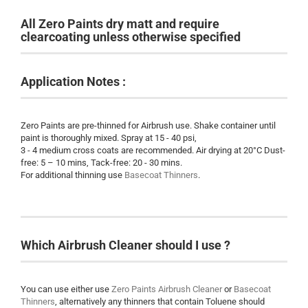
All Zero Paints dry matt and require
clearcoating unless otherwise specified
Application Notes :
Zero Paints are pre-thinned for Airbrush use. Shake container until
paint is thoroughly mixed. Spray at 15 - 40 psi,
3 - 4 medium cross coats are recommended. Air drying at 20°C Dust-
free: 5 – 10 mins, Tack-free: 20 - 30 mins.
For additional thinning use
Basecoat Thinners
.
Which Airbrush Cleaner should I use ?
You can use either use
Zero Paints Airbrush Cleaner
or
Basecoat
Thinners
, alternatively any thinners that contain Toluene should