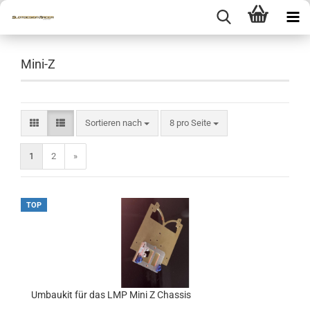
Mini-Z
Sortieren nach
pro Seite
Sortieren nach
8 pro Seite
1
2
»
TOP
Umbaukit für das LMP Mini Z Chassis