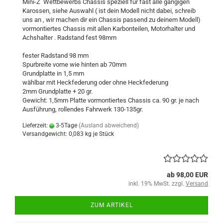
Mini-Z Wettbewerbs Chassis speziell für fast alle gängigen
Karossen, siehe Auswahl ( ist dein Modell nicht dabei, schreib
uns an , wir machen dir ein Chassis passend zu deinem Modell)
vormontiertes Chassis mit allen Karbonteilen, Motorhalter und
Achshalter . Radstand fest 98mm
fester Radstand 98 mm
Spurbreite vorne wie hinten ab 70mm
Grundplatte in 1,5 mm
wählbar mit Heckfederung oder ohne Heckfederung
2mm Grundplatte + 20 gr.
Gewicht: 1,5mm Platte vormontiertes Chassis ca. 90 gr. je nach
Ausführung, rollendes Fahrwerk 130-135gr.
Lieferzeit:
3-5Tage
(Ausland abweichend)
Versandgewicht:
0,083
kg je Stück
ab 98,00 EUR
inkl. 19% MwSt. zzgl.
Versand
ZUM ARTIKEL