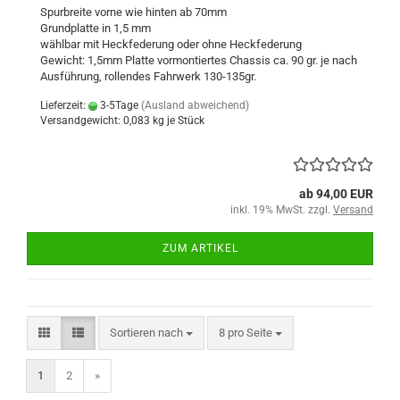
Spurbreite vorne wie hinten ab 70mm
Grundplatte in 1,5 mm
wählbar mit Heckfederung oder ohne Heckfederung
Gewicht: 1,5mm Platte vormontiertes Chassis ca. 90 gr. je nach
Ausführung, rollendes Fahrwerk 130-135gr.
Lieferzeit:
3-5Tage
(Ausland abweichend)
Versandgewicht:
0,083
kg je Stück
ab 94,00 EUR
inkl. 19% MwSt. zzgl.
Versand
ZUM ARTIKEL
Sortieren nach
pro Seite
Sortieren nach
8 pro Seite
1
2
»