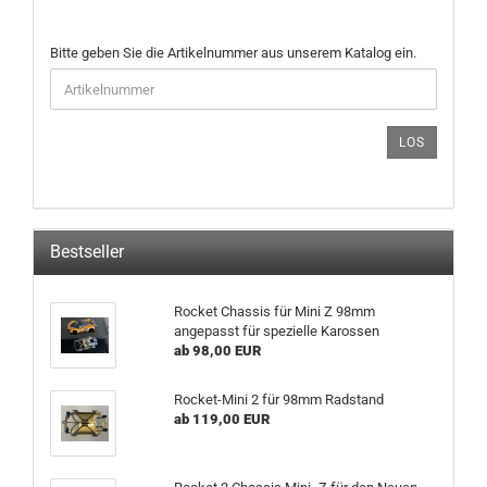
BITTE
Bitte geben Sie die Artikelnummer aus unserem Katalog ein.
GEBEN
SIE
DIE
ARTIKELNUMMER
LOS
AUS
UNSEREM
KATALOG
EIN.
Bestseller
Rocket Chassis für Mini Z 98mm
angepasst für spezielle Karossen
ab 98,00 EUR
Rocket-Mini 2 für 98mm Radstand
ab 119,00 EUR