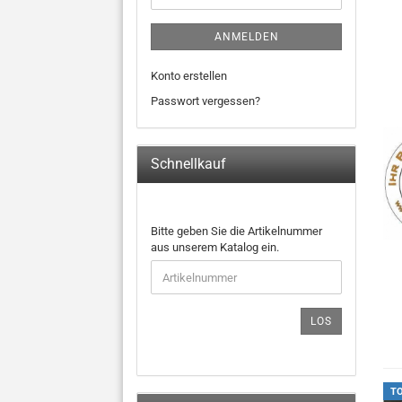
ANMELDEN
Konto erstellen
Passwort vergessen?
Schnellkauf
BITTE
Bitte geben Sie die Artikelnummer
GEBEN
aus unserem Katalog ein.
SIE
DIE
ARTIKELNUMMER
AUS
LOS
UNSEREM
KATALOG
EIN.
T