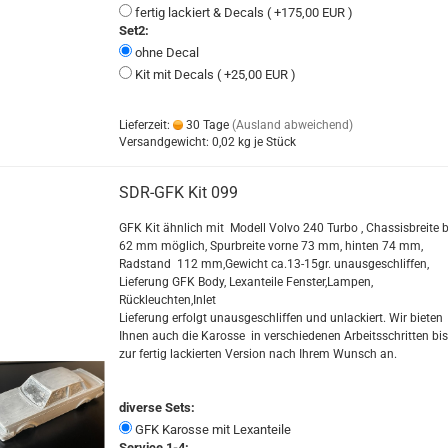
fertig lackiert & Decals ( +175,00 EUR )
Set2:
ohne Decal
Kit mit Decals ( +25,00 EUR )
Lieferzeit:
30 Tage
(Ausland abweichend)
Versandgewicht:
0,02
kg je Stück
SDR-GFK Kit 099
GFK Kit ähnlich mit Modell Volvo 240 Turbo , Chassisbreite b
62 mm möglich, Spurbreite vorne 73 mm, hinten 74 mm,
Radstand 112 mm,Gewicht ca.13-15gr. unausgeschliffen,
Lieferung GFK Body, Lexanteile Fenster,Lampen,
Rückleuchten,Inlet
Lieferung erfolgt unausgeschliffen und unlackiert
. Wir bieten
Ihnen auch die Karosse in verschiedenen Arbeitsschritten bis
zur fertig lackierten Version nach Ihrem Wunsch an.
diverse Sets:
GFK Karosse mit Lexanteile
Service 1-4: