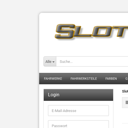
Alle
FAHRWERKE
FAHRWERKSTEILE
FARBEN
G
Slo
Login
E-
Mail-
Adresse
Passwort