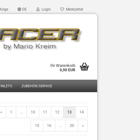
folge
DE
Login
Merkzettel
Ihr Warenkorb
0,00 EUR
/INLETS
ZUBEHÖR/SERVICE
«
1
...
10
11
12
13
14
15
16
...
20
»