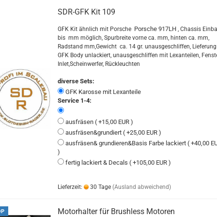
SDR-GFK Kit 109
Porsche 917LH
GFK Kit ähnlich mit Porsche
, Chassis Einb
bis mm möglich, Spurbreite vorne ca. mm, hinten ca. mm,
Radstand mm,Gewicht ca. 14 gr. unausgeschliffen, Lieferung
GFK Body unlackiert, unausgeschliffen mit Lexanteilen, Fenste
Inlet,Scheinwerfer, Rückleuchten
diverse Sets:
GFK Karosse mit Lexanteile
Service 1-4:
ausfräsen ( +15,00 EUR )
ausfräsen&grundiert ( +25,00 EUR )
ausfräsen& grundieren&Basis Farbe lackiert ( +40,00 E
)
fertig lackiert & Decals ( +105,00 EUR )
Lieferzeit:
30 Tage
(Ausland abweichend)
Motorhalter für Brushless Motoren
OP