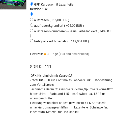
GFK Karosse mit Lexanteile
Service 1-4:
ausfräsen ( +15,00 EUR )
ausfräsen&grundiert ( +25,00 EUR )
ausfräsen& grundieren&Basis Farbe lackiert ( +40,00 E
)
fertig lackiert & Decals ( +119,00 EUR )
Lieferzeit:
30 Tage
(Ausland abweichend)
SDR-Kit 111
Oreca 03
-GFK Kit ähnlich mit
-Racer Kit GFK Kit + optimales Fahrwerk inkl . Heckfederung
zum Vorteilspreis
Technische Daten Chassisbreite 77mm, Spurbreite vorne 82
hinten 84mm, Radstand 115 mm, Gewicht ca. 12-13 gr.
unausgeschliffe
n
Lieferung wenn nicht anders gewünscht ,GFK Karosserie ,
unlackiert, unausgeschliffen mit Lexanteile, Scheinwerfer,
Innenraum, Material für Heckspoiler.