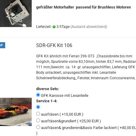
gefräßter Motorhalter passend für Brushless Motoren
Lieferzeit:
3-5Tage
(Ausland abweichend)
SDR-GFK Kit 106
OP
GFK Kit ähnlich mit Ferrari 296 GT3 ,Chassisbreite bis mm
möglich, Spurbreite vorne 83,10mm, hinten 83,7 mm, Radsta
111 mm,Gewicht ca. 14 gr. unausgeschliffen, Lieferung GFK
Body unlackiert, unausgeschliffen inkl. Lexanteile
Scheinwerferabdeckung,, Fenster, Innenraum Concourwanne,
diverse Sets:
GFK Karosse mit Lexanteile
Service 1-4:
ausfräsen ( +15,00 EUR )
ausfräsen&grundiert ( +25,00 EUR )
ausfräsen& grundieren&Basis Farbe lackiert ( +40,00 E
)