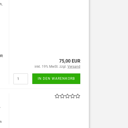
m,
UR
75,00 EUR
inkl. 19% MwSt. zzgl.
Versand
IN DEN WARENKORB
,
um