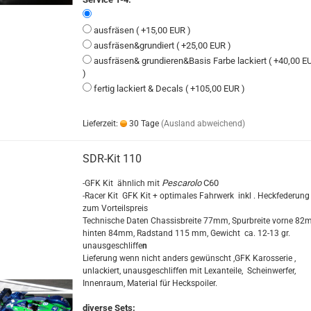
ausfräsen ( +15,00 EUR )
ausfräsen&grundiert ( +25,00 EUR )
ausfräsen& grundieren&Basis Farbe lackiert ( +40,00 E
)
fertig lackiert & Decals ( +105,00 EUR )
Lieferzeit:
30 Tage
(Ausland abweichend)
SDR-Kit 110
Pescarolo
C60
-GFK Kit ähnlich mit
-Racer Kit GFK Kit + optimales Fahrwerk inkl . Heckfederung
zum Vorteilspreis
Technische Daten Chassisbreite 77mm, Spurbreite vorne 82
hinten 84mm, Radstand 115 mm, Gewicht ca. 12-13 gr.
unausgeschliffe
n
Lieferung wenn nicht anders gewünscht ,GFK Karosserie ,
unlackiert, unausgeschliffen mit Lexanteile, Scheinwerfer,
Innenraum, Material für Heckspoiler.
diverse Sets: