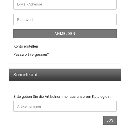
E-
Mail-
Adresse
Passwort
ANMELDEN
Konto erstellen
Passwort vergessen?
Schnellkauf
BITTE
Bitte geben Sie die Artikelnummer aus unserem Katalog ein.
GEBEN
SIE
DIE
ARTIKELNUMMER
LOS
AUS
UNSEREM