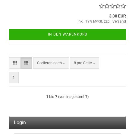
3,30 EUR
inkl. 19% MwSt. zzgl.
Versand
IN DEN WARENKORB
Sortieren nach
pro Seite
Sortieren nach
8 pro Seite
1
1
bis
7
(von insgesamt
7
)
Login