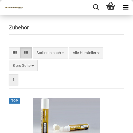
Zubehör
Sortieren nach
Sortieren nach
Alle Hersteller
pro Seite
8 pro Seite
1
TOP