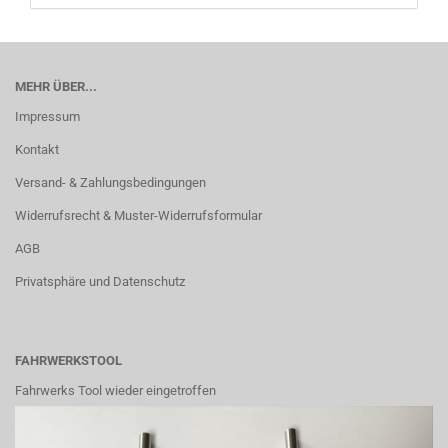
MEHR ÜBER...
Impressum
Kontakt
Versand- & Zahlungsbedingungen
Widerrufsrecht & Muster-Widerrufsformular
AGB
Privatsphäre und Datenschutz
FAHRWERKSTOOL
Fahrwerks Tool wieder eingetroffen