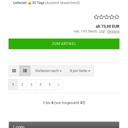
Lieferzeit:
30 Tage
(Ausland abweichend)
ab 73,90 EUR
inkl. 19% MwSt. zzgl.
Versand
ZUM ARTIKEL
Sortieren nach
pro Seite
Sortieren nach
8 pro Seite
1
2
3
4
5
»
1
bis
8
(von insgesamt
37
)
Login