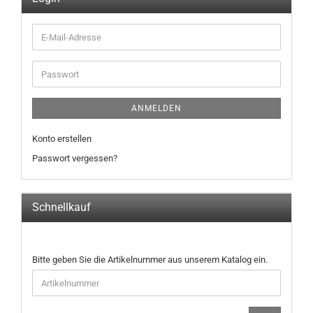
E-
Mail-
Adresse
Passwort
ANMELDEN
Konto erstellen
Passwort vergessen?
Schnellkauf
BITTE
Bitte geben Sie die Artikelnummer aus unserem Katalog ein.
GEBEN
SIE
DIE
ARTIKELNUMMER