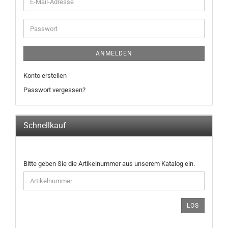
E-
Mail-
Adresse
Passwort
ANMELDEN
Konto erstellen
Passwort vergessen?
Schnellkauf
BITTE
Bitte geben Sie die Artikelnummer aus unserem Katalog ein.
GEBEN
SIE
DIE
ARTIKELNUMMER
LOS
AUS
UNSEREM
KATALOG