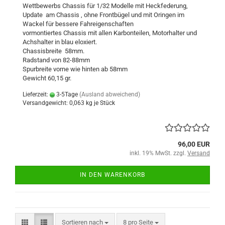
Wettbewerbs Chassis für 1/32 Modelle mit Heckfederung,
Update am Chassis , ohne Frontbügel und mit Oringen im
Wackel für bessere Fahreigenschaften
vormontiertes Chassis mit allen Karbonteilen, Motorhalter und
Achshalter in blau eloxiert.
Chassisbreite 58mm.
Radstand von 82-88mm
Spurbreite vorne wie hinten ab 58mm
Gewicht 60,15 gr.
Lieferzeit:
3-5Tage
(Ausland abweichend)
Versandgewicht:
0,063
kg je Stück
96,00 EUR
inkl. 19% MwSt. zzgl.
Versand
IN DEN WARENKORB
Sortieren nach
pro Seite
Sortieren nach
8 pro Seite