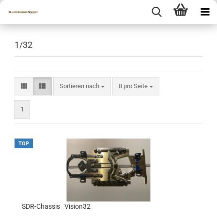
1/32
Sortieren nach
pro Seite
Sortieren nach
8 pro Seite
1
TOP
SDR-Chassis _Vision32