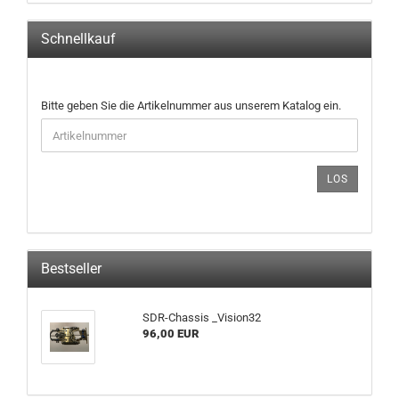
Schnellkauf
BITTE
Bitte geben Sie die Artikelnummer aus unserem Katalog ein.
GEBEN
SIE
DIE
ARTIKELNUMMER
LOS
AUS
UNSEREM
KATALOG
EIN.
Bestseller
SDR-Chassis _Vision32
96,00 EUR