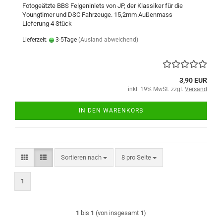
Fotogeätzte BBS Felgeninlets von JP, der Klassiker für die
Youngtimer und DSC Fahrzeuge. 15,2mm Außenmass
Lieferung 4 Stück
Lieferzeit:
3-5Tage
(Ausland abweichend)
3,90 EUR
inkl. 19% MwSt. zzgl.
Versand
IN DEN WARENKORB
Sortieren nach
pro Seite
Sortieren nach
8 pro Seite
1
1
bis
1
(von insgesamt
1
)