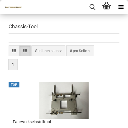
Chassis-Tool
Sortieren nach
pro Seite
Sortieren nach
8 pro Seite
1
TOP
Fahrwerkseinstelltool