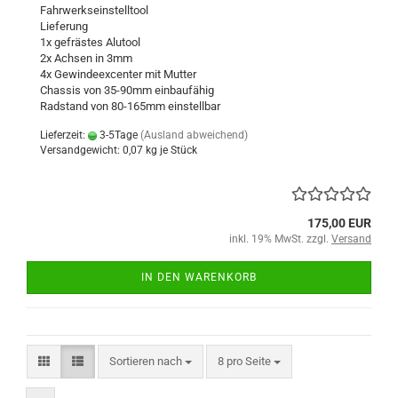
Fahrwerkseinstelltool
Lieferung
1x gefrästes Alutool
2x Achsen in 3mm
4x Gewindeexcenter mit Mutter
Chassis von 35-90mm einbaufähig
Radstand von 80-165mm einstellbar
Lieferzeit:
3-5Tage
(Ausland abweichend)
Versandgewicht:
0,07
kg je Stück
175,00 EUR
inkl. 19% MwSt. zzgl.
Versand
IN DEN WARENKORB
Sortieren nach
pro Seite
Sortieren nach
8 pro Seite