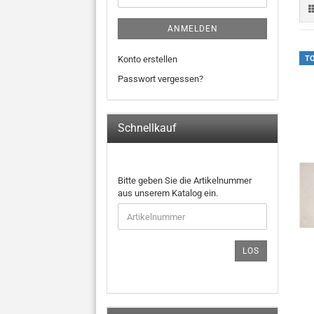
ANMELDEN
Konto erstellen
T
Passwort vergessen?
Schnellkauf
BITTE
Bitte geben Sie die Artikelnummer
GEBEN
aus unserem Katalog ein.
SIE
DIE
ARTIKELNUMMER
AUS
LOS
UNSEREM
KATALOG
EIN.