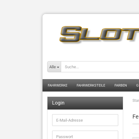
Alle
FAHRWERKE
FAHRWERKSTEILE
FARBEN
G
Star
Login
Fe
E-
Mail-
Adresse
Passwort