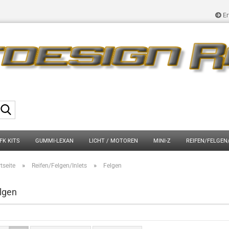
Er
Suche...
FK KITS
GUMMI-LEXAN
LICHT / MOTOREN
MINI-Z
REIFEN/FELGEN
»
»
tseite
Reifen/Felgen/Inlets
Felgen
lgen