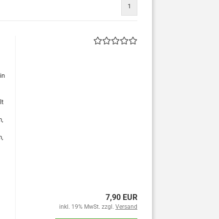
1
in
lt
m,
m,
7,90 EUR
inkl. 19% MwSt. zzgl.
Versand