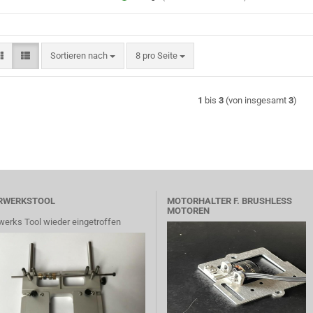
Sortieren nach
pro Seite
Sortieren nach
8 pro Seite
1
bis
3
(von insgesamt
3
)
RWERKSTOOL
MOTORHALTER F. BRUSHLESS
MOTOREN
werks Tool wieder eingetroffen