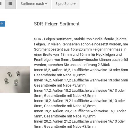
Sortieren nach
pro Seite
Sortieren nach
8 pro Seite
SDR- Felgen Sortiment
OP
SDR - Felgen Sortiment , stabile ,top rundlaufende ,leichte
Felgen, in vielen Rennserien schon eingesetzt worden, me
Sortiment besteht aus 15,2-20,2mm Felgen Innenmass in
einer Breite von 13 mm und 16mm für Heckfelgen und
Frontfelgen von 5mm . Sonderwünsche können auch erfül
werden, sprechen Sie uns an.Lieferung 2 Stück
Innen15,2, Außen 16,2, Lauffläche wahlweise 13 oder 5m
Gesamtbreite mit Nabe +3,5mm
Innen 16,2, Außen 17,2 Lauffläche wahlweise 13 oder 5m
Gesamtbreite mit Nabe +3,5mm
Innen 17,2, Außen 18,2 Lauffläche wahlweise 16,13 oder
5mm, Gesamtbreite mit Nabe +3,5mm
Innen 18,2, Außen 19,2 Lauffläche wahlweise 16,13 oder
5mm, Gesamtbreite mit Nabe +3,5mm
Innen 19,2 ,Außen 20,2 Lauffläche wahlweise 16,13 oder
5mm, Gesamtbreite mit Nabe +3,5mm
Innen 20,2, Außen 21,2 Lauffläche wahlweise 16,13 oder
5mm, Gesamtbreite mit Nabe +3,5mm