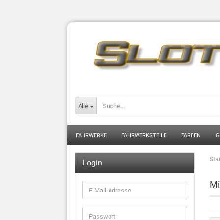
Alle
FAHRWERKE
FAHRWERKSTEILE
FARBEN
G
Star
Login
Mi
E-
Mail-
Adresse
Passwort