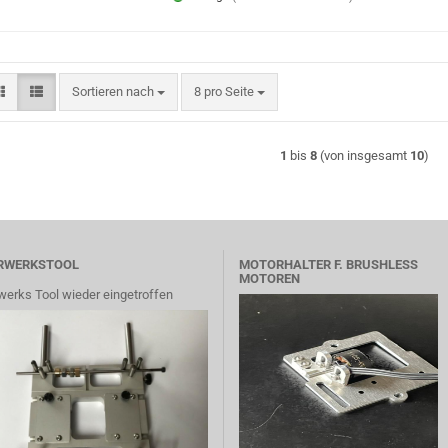
Sortieren nach
pro Seite
Sortieren nach
8 pro Seite
1
bis
8
(von insgesamt
10
)
RWERKSTOOL
MOTORHALTER F. BRUSHLESS
MOTOREN
werks Tool wieder eingetroffen