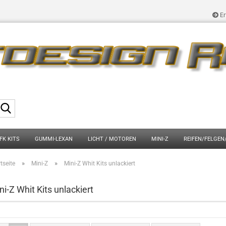
Er
Suche...
FK KITS
GUMMI-LEXAN
LICHT / MOTOREN
MINI-Z
REIFEN/FELGEN
»
»
tseite
Mini-Z
Mini-Z Whit Kits unlackiert
ni-Z Whit Kits unlackiert