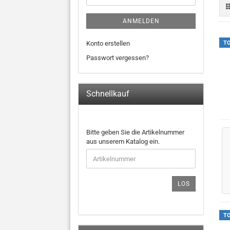
ANMELDEN
Konto erstellen
T
Passwort vergessen?
Schnellkauf
BITTE
Bitte geben Sie die Artikelnummer
GEBEN
aus unserem Katalog ein.
SIE
DIE
ARTIKELNUMMER
AUS
LOS
UNSEREM
KATALOG
EIN.
T