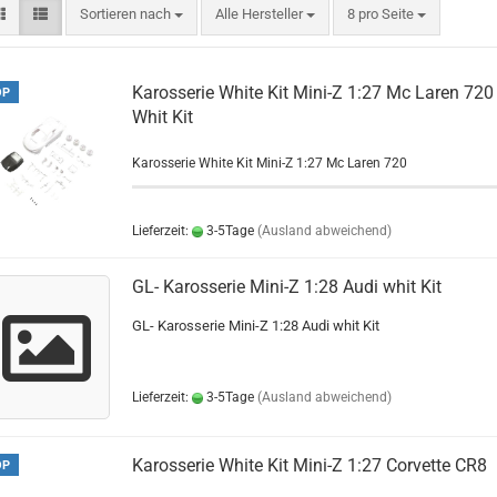
Sortieren nach
pro Seite
Sortieren nach
Alle Hersteller
8 pro Seite
Karosserie White Kit Mini-Z 1:27 Mc Laren 720
OP
Whit Kit
Karosserie White Kit Mini-Z 1:27 Mc Laren 720
Lieferzeit:
3-5Tage
(Ausland abweichend)
GL- Karosserie Mini-Z 1:28 Audi whit Kit
GL- Karosserie Mini-Z 1:28 Audi whit Kit
Lieferzeit:
3-5Tage
(Ausland abweichend)
Karosserie White Kit Mini-Z 1:27 Corvette CR8
OP